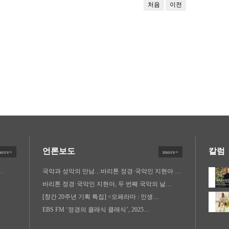
처음
이전
언론보도
칼럼
ore+
more+
…
국악과 성악의 만남…바리톤 정경·국악인 지현아 …
바리톤 정경·국악인 지현아, 두 번째 국악의 날…
[창간 20주년 기획 특집] <오페라마 : 인생…
EBS FM ‘정경의 클래식 클래식’, 2025…