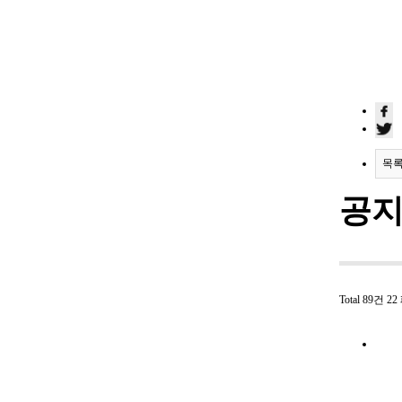
목
공지사
Total 89건
22