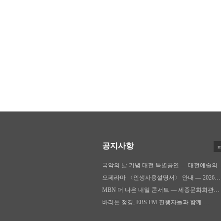
공지사항
m
국악의 날 기념 대전 특별공연 — 대전예술의
오페라마 〈인생사용설명서〉 안내 — 2026…
MBN 더 나은 내일 콘서트 — 세종문화회관…
바리톤 정경, EBS FM 진행자들과 함께 …