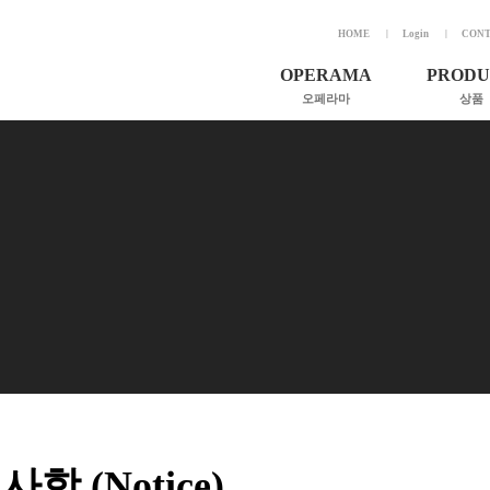
HOME
Login
CONT
OPERAMA
PRODU
오페라마
상품
소개 및 비전
한국가곡전상
인사말
아이레벨
연혁
골든 보이스
조직도
정신 나간 작
키스하다
후원회원 가입
하이레벨
오페라 보기 전
오페라마
하소서
항 (Notice)