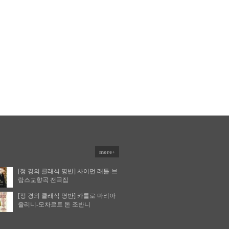
more+
[정 경의 클래식 명반] 사이먼 래틀-브
람스교향곡 전곡집
[정 경의 클래식 명반] 카를로 마리아
줄리니-모차르트 돈 조반니