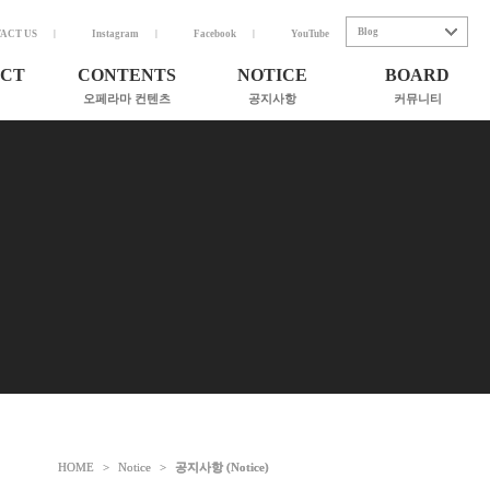
Blog
ACT US
Instagram
Facebook
YouTube
CT
CONTENTS
NOTICE
BOARD
오페라마 컨텐츠
공지사항
커뮤니티
Contact us
서
전체보기
공지사항 (Notice)
협력기관
- 콘서트 (Concert)
언론보도(News)
- 교육 (Education)
칼럼(Column)
곡가와
- 극 (Drama)
기부금 활용 실적
- 음반 (Album)
- 도서 (book)
,
HOME
HOME
>
>
Notice
Notice
>
>
공지사항 (Notice)
공지사항 (Notice)