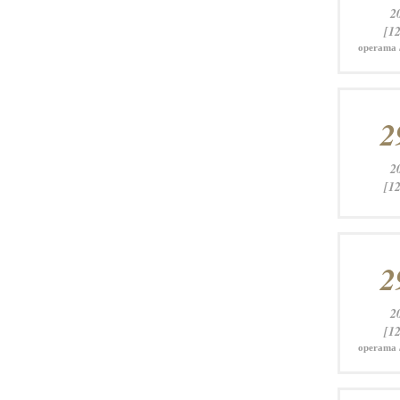
2
[12
operama 
2
2
[12
2
2
[12
operama 