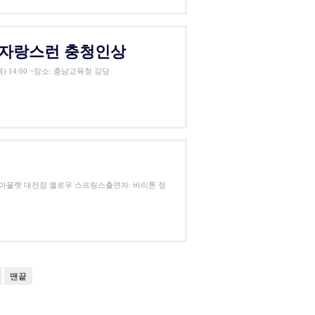
상 자랑스런 충청인상
) 14:00 ~장소: 충남교육청 강당
대프리미엄아울렛 대전점 옐로우 스프링스출연자: 바리톤 정
맨끝