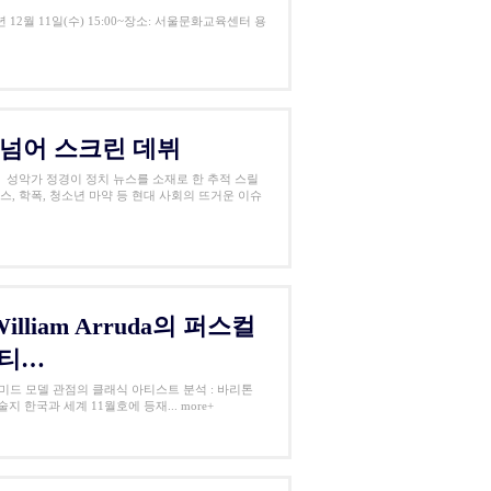
12월 11일(수) 15:00~장소: 서울문화교육센터 용
 넘어 스크린 데뷔
다 성악가 정경이 정치 뉴스를 소재로 한 추적 스릴
스, 학폭, 청소년 마약 등 현대 사회의 뜨거운 이슈
lliam Arruda의 퍼스컬
아티…
 피라미드 모델 관점의 클래식 아티스트 분석 : 바리톤
 한국과 세계 11월호에 등재... more+