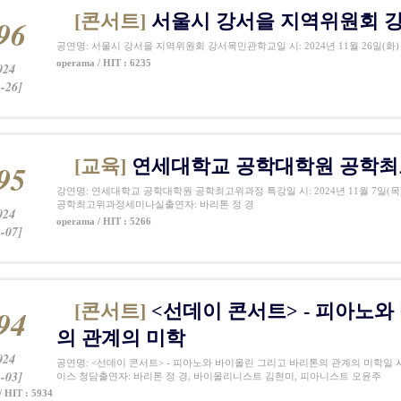
[콘서트]
서울시 강서을 지역위원회 
96
공연명: 서울시 강서을 지역위원회 강서목민관학교일 시: 2024년 11월 26일(화)
operama / HIT : 6235
024
-26]
[교육]
연세대학교 공학대학원 공학최
95
강연명: 연세대학교 공학대학원 공학최고위과정 특강일 시: 2024년 11월 7일(목) 1
공학최고위과정세미나실출연자: 바리톤 정 경
024
operama / HIT : 5266
-07]
[콘서트]
<선데이 콘서트> - 피아노와
94
의 관계의 미학
024
공연명: <선데이 콘서트> - 피아노와 바이올린 그리고 바리톤의 관계의 미학일 시: 20
-03]
이스 청담출연자: 바리톤 정 경, 바이올리니스트 김현미, 피아니스트 오윤주
/ HIT : 5934