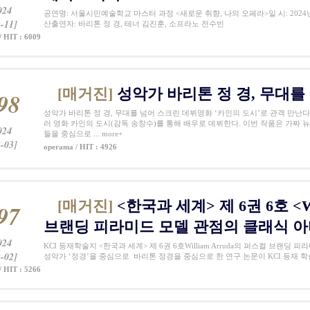
024
공연명: 서울시민예술학교 마스터 과정 <새로운 취향, 나의 오페라>일 시: 2024년 
-11]
산출연자: 바리톤 정 경, 테너 김진훈, 소프라노 전수빈
/ HIT : 6009
[매거진]
성악가 바리톤 정 경, 무대를
98
성악가 바리톤 정 경, 무대를 넘어 스크린 데뷔영화 ‘카인의 도시’로 관객 만난
러 영화 카인의 도시(감독 송창수)를 통해 배우로 데뷔한다. 이번 작품은 가짜 뉴
024
들을 중심으로 ... more+
-03]
operama / HIT : 4926
[매거진]
<한국과 세계> 제 6권 6호 <Wi
97
브랜딩 피라미드 모델 관점의 클래식 
024
KCI 등재학술지 <한국과 세계> 제 6권 6호William Arruda의 퍼스컬 브랜딩
-02]
성악가 ‘정경’을 중심으로 바리톤 정경을 중심으로 한 연구 논문이 KCI 등재 학술지
/ HIT : 5266