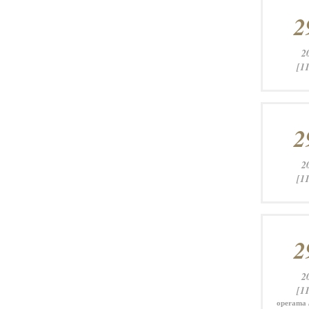
2
2
[11
2
2
[11
2
2
[11
operama 