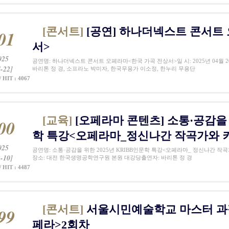
[콘서트]
[공연] 하나더넥스트 콘서트
01
서>
025
공연명: 하나더넥스트 콘서트 오페라마<한국 가곡 전상서>일 시: 2025년 04월 2
-22]
바리톤 정 경, 소프라노 박미자, 한국무용가 이소정, 한누리 무용단
/ HIT : 4067
[교육]
[오페라마 콘텐츠] 소통·공감을 위
00
학 특강<오페라마_정신나간 작곡가와 
025
공연명: 소통·공감을 위한 2025년 KRIBB인문학 특강<오페라마_ 정신나간 작곡가와 
-10]
장소: 대전 한국생명공학연구원 본원 대강당출연자: 바리톤 정 경
/ HIT : 4487
[콘서트]
서울시민예술학교 마스터 과정
99
페라>2회차