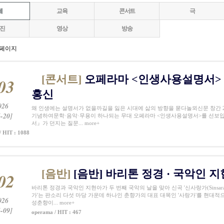
체
교육
콘서트
극
진
영상
방송
 페이지
[콘서트]
오페라마 <인생사용설명서> | 
03
홍신
026
왜 인생에는 설명서가 없을까길을 잃은 시대에 삶의 방향을 묻다놀뫼신문 창간 20
-20]
기념하여문학·음악·무용이 하나되는 무대 오페라마 <인생사용설명서>를 선보입
서』가 던지는 질문... more+
/ HIT : 1088
[음반]
[음반] 바리톤 정경 · 국악인 
02
바리톤 정경과 국악인 지현아가 두 번째 국악의 날을 맞아 신곡 '신사랑가(Sinsarangg
가'는 판소리 다섯 마당 가운데 하나인 춘향가의 대표 대목인 '사랑가'를 현대적
026
성춘향이... more+
-09]
operama / HIT : 467