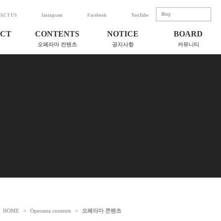
Blog
ACT US
Instagram
Facebook
YouTube
CT
CONTENTS
NOTICE
BOARD
오페라마 컨텐츠
공지사항
커뮤니티
Contact us
서
전체보기
공지사항 (Notice)
협력기관
- 콘서트 (Concert)
언론보도(News)
- 교육 (Education)
칼럼(Column)
곡가와
- 극 (Drama)
기부금 활용 실적
- 음반 (Album)
- 도서 (book)
,
HOME
HOME
>
>
Operama contents
Operama contents
>
>
오페라마 콘텐츠
오페라마 콘텐츠