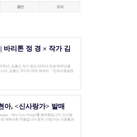
음반
도서
바리톤 정 경 × 작가 김
주년, 김홍신 작가 등단 50주년·탄생 80주년을
니다. 김홍신 작가의 대표 에세이 『인생사용설명
지현아, <신사랑가> 발매
a – New Love Song)'를 발매했습니다.'신사랑
으로 재해석한 작품입니다.원작 '사랑가'는 이몽룡과