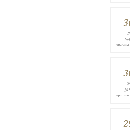
3
2
[04
operama 
3
2
[02
operama 
2