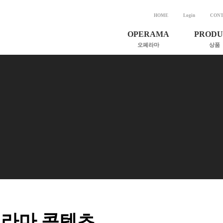
HOME
Login
CONT
OPERAMA
PRODU
오페라마
상품
소개 및 비전
한국가곡전상
인사말
아이레벨
연혁
골든 보이스
조직도
정신 나간 작
키스하다
후원회원 가입
하이레벨
오페라 보기 전
오페라마
하소서
라마 콘텐츠