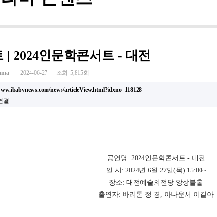
 | 2024인문학콘서트 - 대전
ama
2024-06-27
조회
5,815회
/www.ibabynews.com/news/articleView.html?idxno=118128
 연결
공연명: 2024인문학콘서트 - 대전
일 시: 2024년 6월 27일(목) 15:00~
장소: 대전예술의전당 앙상블홀
출연자: 바리톤 정 경, 아나운서 이길아