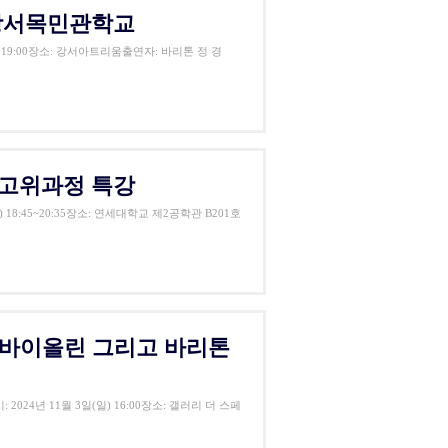
강서목민관학교
 19:00장소: 강서아트리움출연자: 바리톤 정 경
고위과정 특강
8:45~20:35장소: 연세대학교 제2공학관 B201호
 바이올린 그리고 바리톤
24년 11월 3일(일) 16:00장소: 갤러리 더 스페