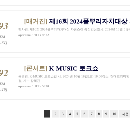
[매거진]
제16회 2024풀뿌리자치대
93
행사명: 제16회 2024풀뿌리자치대상 자랑스런 충청인상일시: 2024년 10월 31(목
operama / HIT : 4372
024
-31]
[콘서트]
K-MUSIC 토크쇼
92
공연명: K-MUSIC 토크쇼일 시: 2024년 10월 19일(토) 19:00장소: 현
경, 가수 장혜진
024
operama / HIT : 5020
-19]
1
2
3
4
5
6
7
8
9
10
다음