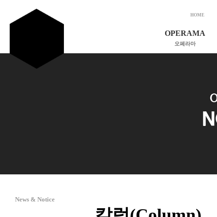
HOME
OPERAMA
오페라마
소개 및 비전
인사말
연혁
조직도
후원회원 가입
공지사항
News & Notice
칼럼(Column)