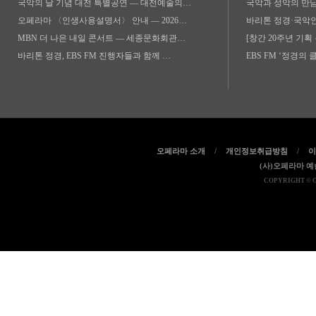
국악의 날 기념 대전 특별공연 — 대전예술의…
국악과 성악의 만
오페라마 〈인생사용설명서〉 안내 — 2026…
바리톤 정경·국악인
MBN 더 나은 내일 콘서트 — 세종문화회관…
[창간 20주년 기획
바리톤 정경, EBS FM 진행자들과 함께 …
EBS FM ‘정경의 
오페라마 소개
/
개인정보취급방침
/
이
(사)오페라마 
COPYRIGHT © 