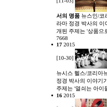
[11-03]
서의 명품
뉴스인/코
라마 정경 박사의 이야
개된 주제는 '상품으
7668
17
2015
[10-30]
뉴시스 헬스/코리아뉴
정경 박사의 이야기가 
주제는 '열쇠는 아이들
16
2015