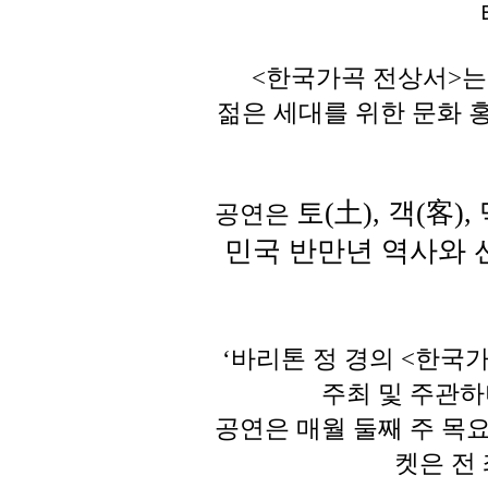
<한국가곡 전상서>는
젊은 세대를 위한 문화 
토
(
土
),
객
(
客
),
공연은
민국 반만년 역사와 
‘
바리톤 정 경의
<
한국가
주최 및 주관
공연은 매월 둘째 주 목
켓은 전