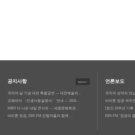
공지사항
언론보도
more+
국악의 날 기념 대전 특별공연 — 대전예술의…
국악과 성악의 만
오페라마 〈인생사용설명서〉 안내 — 2026…
바리톤 정경·국악인
MBN 더 나은 내일 콘서트 — 세종문화회관…
[창간 20주년 기획
바리톤 정경, EBS FM 진행자들과 함께 …
EBS FM ‘정경의 