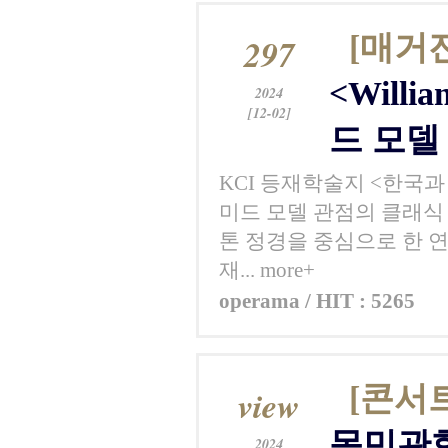
[매거
297
<Will
2024
[12-02]
드 모델
KCI 등재학술지 <한국과 세
미드 모델 관점의 클래식 
톤 정경을 중심으로 한 연
재... more+
operama / HIT : 5265
[콘서
view
목민관
2024