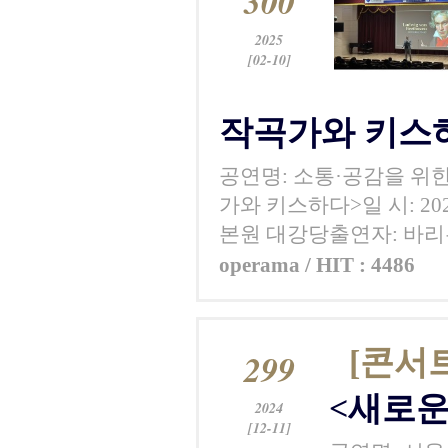
300
2025
[02-10]
작곡가와 키스
공연명: 소통·공감을 위한
가와 키스하다>일 시: 20
본원 대강당출연자: 바리
operama / HIT : 4486
[콘서
299
<새로운
2024
[12-11]