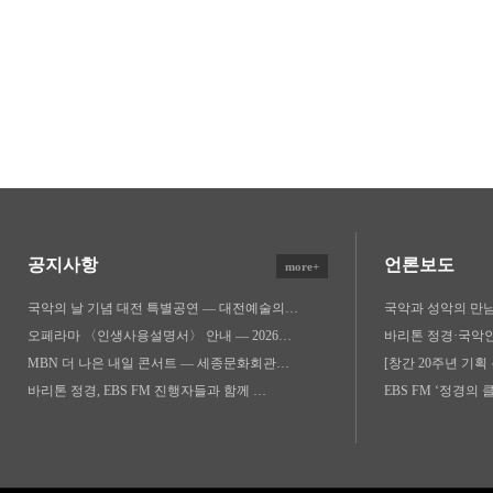
공지사항
언론보도
more+
국악의 날 기념 대전 특별공연 — 대전예술의…
국악과 성악의 만
오페라마 〈인생사용설명서〉 안내 — 2026…
바리톤 정경·국악인
MBN 더 나은 내일 콘서트 — 세종문화회관…
[창간 20주년 기획
바리톤 정경, EBS FM 진행자들과 함께 …
EBS FM ‘정경의 