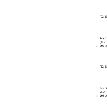
[02-1
나간
(목)
299
2
[12-1
시민예
테너 
298
2