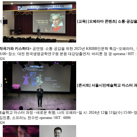
0]
[교육]
[오페라마 콘텐츠] 소통·공감을
 작곡가와 키스하다>
공연명: 소통·공감을 위한 2025년 KRIBB인문학 특강<오페라마_ 
 16:00~장소: 대전 한국생명공학연구원 본원 대강당출연자: 바리톤 정 경
operama / HIT :
024
1]
[콘서트]
서울시민예술학교 마스터 과정
술학교 마스터 과정 <새로운 취향, 나의 오페라>일 시: 2024년 12월 11일(수) 15:0
김진훈, 소프라노 전수빈
operama / HIT : 6006
024