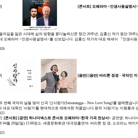
0]
[콘서트]
오페라마 <인생사용설명서> |
을까길을 잃은 시대에 삶의 방향을 묻다놀뫼신문 창간 20주년, 김홍신 작가 등단 50
대 오페라마 <인생사용설명서>를 선보입니다. 김홍신 작가의 대표 에세이 『인생사용설명
026
9]
[음반]
[음반] 바리톤 정경 · 국악인 
두 번째 국악의 날을 맞아 신곡 '신사랑가(Sinsarangga – New Love Song)'를 발
 대표 대목인 '사랑가'를 현대적으로 재해석한 작품입니다.원작 '사랑가'는 이몽룡과 성춘향
025
2]
[콘서트]
[공연] 하나더넥스트 콘서트 오페라마<한국 가곡 전상서>
공연명: 하나더
5년 04월 20일(일) 15:00장소: 세종문화회관 대극장출연자: 바리톤 정 경, 소프라노 
025