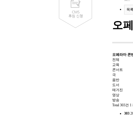
목
오페
오페라마 콘
전체
교육
콘서트
극
음반
도서
매거진
영상
방송
Total 303건
1
303
2