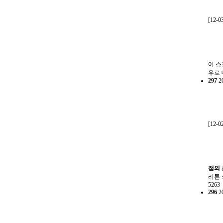
[12-0
어 스
우로 
297
2
[12-0
점의
리톤 
5263
296
2