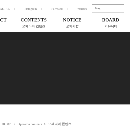
Blog
ACT US
Instagram
Facebook
YouTube
CT
CONTENTS
NOTICE
BOARD
오페라마 컨텐츠
공지사항
커뮤니티
Contact us
서
전체보기
공지사항 (Notice)
협력기관
- 콘서트 (Concert)
언론보도(News)
- 교육 (Education)
칼럼(Column)
곡가와
- 극 (Drama)
기부금 활용 실적
- 음반 (Album)
- 도서 (book)
,
HOME
HOME
>
>
Operama contents
Operama contents
>
>
오페라마 콘텐츠
오페라마 콘텐츠