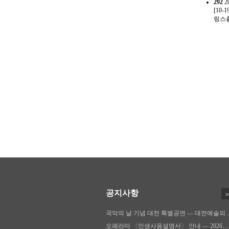
292
2
[10-1
링스출
공지사항
m
국악의 날 기념 대전 특별공연 — 대전예술의
오페라마 〈인생사용설명서〉 안내 — 2026…