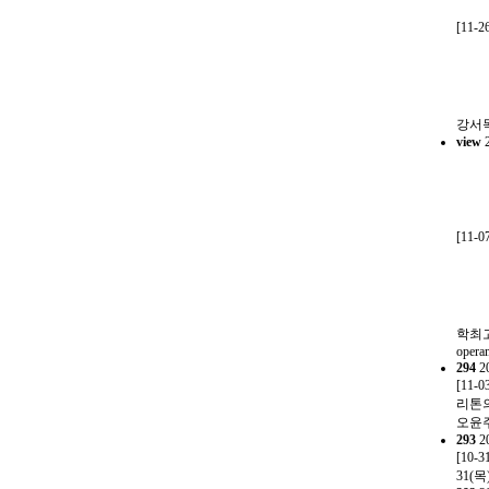
[11-2
강서목
view
[11-0
학최고
opera
294
2
[11-0
리톤의
오윤
293
2
[10-3
31(