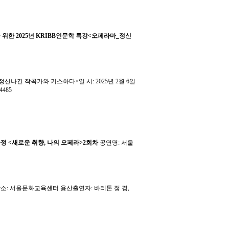
 위한 2025년 KRIBB인문학 특강<오페라마_정신
정신나간 작곡가와 키스하다>일 시: 2025년 2월 6일
 4485
 <새로운 취향, 나의 오페라>2회차
공연명: 서울
0~장소: 서울문화교육센터 용산출연자: 바리톤 정 경,