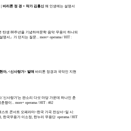
 바리톤 정 경 × 작가 김홍신
왜 인생에는 설명서
주년·탄생 80주년을 기념하여문학·음악·무용이 하나되
서』가 던지는 질문... more+
operama / HIT :
지현아, <신사랑가> 발매
바리톤 정경과 국악인 지현
매했습니다.'신사랑가'는 판소리 다섯 마당 가운데 하나인 춘
이... more+
operama / HIT : 462
넥스트 콘서트 오페라마<한국 가곡 전상서>일 시:
박미자, 한국무용가 이소정, 한누리 무용단
operama / HIT