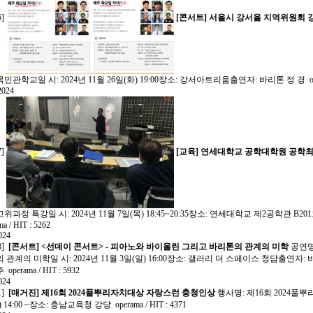
6]
[콘서트]
서울시 강서을 지역위원회
민관학교일 시: 2024년 11월 26일(화) 19:00장소: 강서아트리움출연자: 바리톤 정 경
2024
7]
[교육]
연세대학교 공학대학원 공학
위과정 특강일 시: 2024년 11월 7일(목) 18:45~20:35장소: 연세대학교 제2공학관
ma / HIT : 5262
024
3]
[콘서트]
<선데이 콘서트> - 피아노와 바이올린 그리고 바리톤의 관계의 미학
공연명
 관계의 미학일 시: 2024년 11월 3일(일) 16:00장소: 갤러리 더 스페이스 청담출연
주
operama / HIT : 5932
024
1]
[매거진]
제16회 2024풀뿌리자치대상 자랑스런 충청인상
행사명: 제16회 2024풀
목) 14:00 ~장소: 충남교육청 강당
operama / HIT : 4371