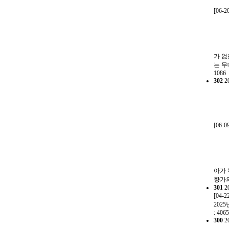
[06-2
가 없
는 무
1086
302
2
[06-0
아가 
향가의
301
2
[04-2
202
: 4065
300
2