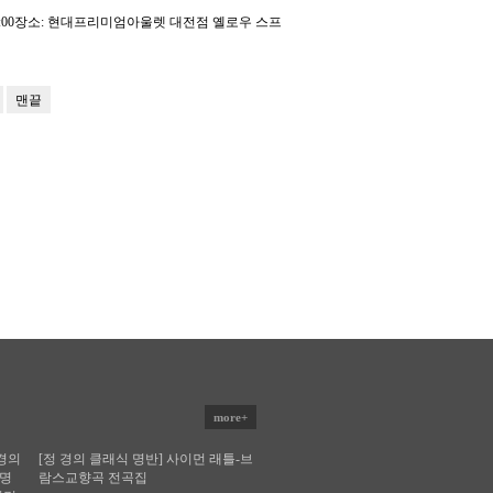
토) 19:00장소: 현대프리미엄아울렛 대전점 옐로우 스프
맨끝
more+
[정 경의 클래식 명반] 사이먼 래틀-브
람스교향곡 전곡집