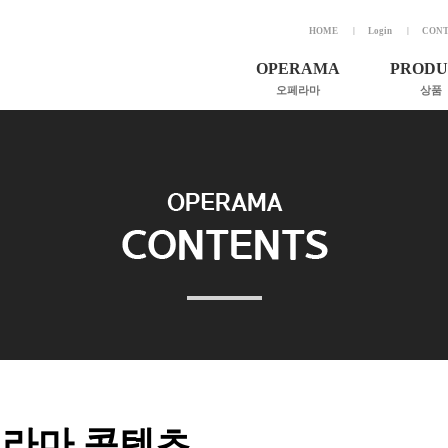
HOME
Login
CONT
OPERAMA
PRODU
오페라마
상품
소개 및 비전
한국가곡전상
인사말
아이레벨
연혁
골든 보이스
조직도
정신 나간 작
키스하다
후원회원 가입
하이레벨
오페라 보기 전
오페라마
하소서
라마 콘텐츠