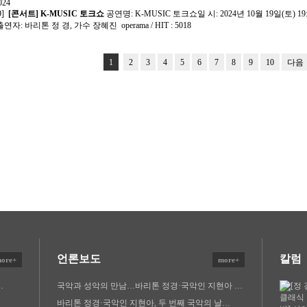
024
9]
[콘서트]
K-MUSIC 토크쇼
공연명: K-MUSIC 토크쇼일 시: 2024년 10월 19일(
연자: 바리톤 정 경, 가수 장혜진
operama / HIT : 5018
1
2
3
4
5
6
7
8
9
10
다음
언론보도
칼럼
ore+
more+
…
국악과 성악의 만남…바리톤 정경·국악인 지현아 …
바리톤 정경·국악인 지현아, 두 번째 국악의 날…